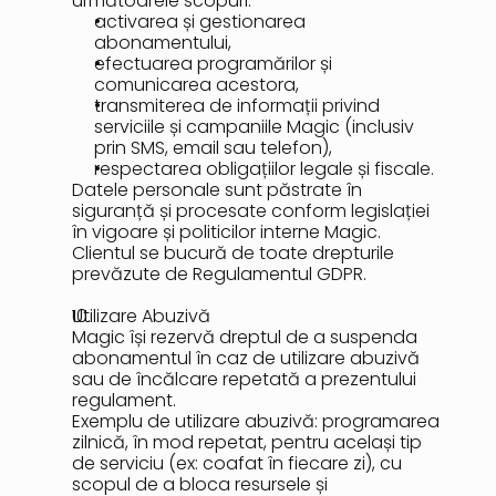
următoarele scopuri:
activarea și gestionarea 
abonamentului,
efectuarea programărilor și 
comunicarea acestora,
transmiterea de informații privind 
serviciile și campaniile Magic (inclusiv 
prin SMS, email sau telefon),
respectarea obligațiilor legale și fiscale.
Datele personale sunt păstrate în 
siguranță și procesate conform legislației 
în vigoare și politicilor interne Magic.
Clientul se bucură de toate drepturile 
prevăzute de Regulamentul GDPR.
Utilizare Abuzivă
Magic își rezervă dreptul de a suspenda 
abonamentul în caz de utilizare abuzivă 
sau de încălcare repetată a prezentului 
regulament.
Exemplu de utilizare abuzivă: programarea 
zilnică, în mod repetat, pentru același tip 
de serviciu (ex: coafat în fiecare zi), cu 
scopul de a bloca resursele și 