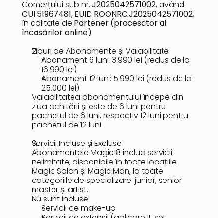
Comerțului sub nr. 
J2025042571002
, având 
CUI 51967481
, 
EUID ROONRC.J2025042571002
, 
în calitate de 
Partener (procesator al 
încasărilor online)
.
Tipuri de Abonamente și Valabilitate
Abonament 6 luni: 3.990 lei (redus de la 
16.990 lei)
Abonament 12 luni: 5.990 lei (redus de la 
25.000 lei)
Valabilitatea abonamentului începe din 
ziua achitării și este de 6 luni pentru 
pachetul de 6 luni, respectiv 12 luni pentru 
pachetul de 12 luni.
Servicii Incluse și Excluse
Abonamentele Magic18 includ servicii 
nelimitate, disponibile în toate locațiile 
Magic Salon și Magic Man, la toate 
categoriile de specializare: junior, senior, 
master și artist.
Nu sunt incluse:
Servicii de make-up
Servicii de extensii (aplicare + set 