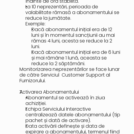
înainte de ora stabilită.
La 10 neprezentări, perioada de 
valabilitate rămasă a abonamentului se 
reduce la jumătate.
Exemple:
Dacă abonamentul inițial era de 12 
luni și în momentul sancțiunii au mai 
rămas 4 luni, acesta se reduce la 2 
luni.
Dacă abonamentul inițial era de 6 luni 
și mai rămâne 1 lună, aceasta se 
reduce la 2 săptămâni.
Monitorizarea neprezentărilor se face lunar 
de către Serviciul  Customer Support al 
Furnizorului.
Activarea Abonamentului
Abonamentul se activează în ziua 
achiziției.
Echipa Serviciului Interactive 
centralizează datele abonamentului (tip 
pachet și dată de activare).
Data activării definește și data de 
expirare a abonamentului, termenul fiind 