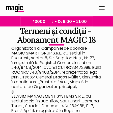
*3000
L - D: 9:00 - 21:00
Termeni și condiții - 
Abonament MAGIC 18
Organizatori ai Campaniei de abonare –
MAGIC SMART GRUP S.R.L.
, cu sediul în 
București, sector 5, Str. Serg. Ion Nuțu, Nr. 27, 
înregistrată la Registrul Comerțului sub nr. 
J40/9408/2014
, având 
CUI RO33472999
, 
EUID 
ROONRC.J40/9408/2014
, reprezentată legal 
prin Director General 
Dragoș Müller
, denumită 
în continuare „Prestator” sau „Magic”, în 
calitate de 
Organizator principal
,
și
ELLYSIM MANAGEMENT SYSTEMS S.R.L.
, cu 
sediul social în Jud. Ilfov, Sat Tunari, Comuna 
Tunari, Strada 1 Decembrie, Nr. 154-156, Bl. 7, 
Etaj 2, Ap. 19, înregistrată la Registrul 