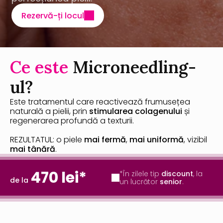
Rezervă-ți locul
Ce este 
Microneedling-
ul?
Este tratamentul care reactivează frumusețea 
naturală a pielii, prin 
stimularea colagenului
 și 
regenerarea profundă a texturii.
REZULTATUL: o piele 
mai fermă
, 
mai uniformă
, vizibil 
mai tânără
.
470 lei*
*În zilele tip 
discount
, la 
de la
un lucrător 
senior
.