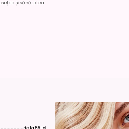
usețea și sănătatea
de la
55 lei