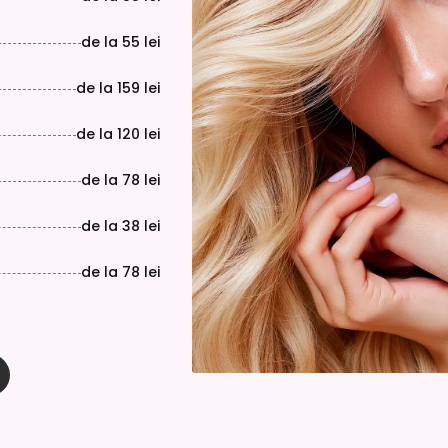
de la
55 lei
de la
159 lei
de la
120 lei
de la
78 lei
de la
38 lei
de la
78 lei