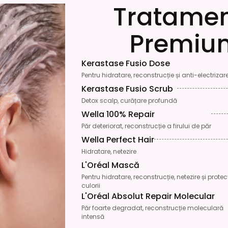
Tratame
Premiu
Kerastase Fusio Dose
Pentru hidratare, reconstrucție și anti-electrizar
Kerastase Fusio Scrub
Detox scalp, curățare profundă
Wella 100% Repair
Păr deteriorat, reconstrucție a firului de păr
Wella Perfect Hair
Hidratare, netezire
L'Oréal Mască
Pentru hidratare, reconstrucție, netezire și protec
culorii
L'Oréal Absolut Repair Molecular
Păr foarte degradat, reconstrucție moleculară
intensă