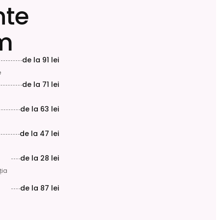
nte
m
de la
91 lei
e
de la
71 lei
de la
63 lei
de la
47 lei
de la
28 lei
ția
de la
87 lei