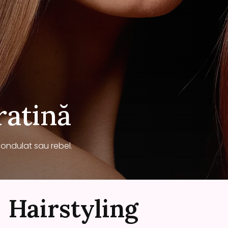
ratină
, ondulat sau rebel.
Hairstyling