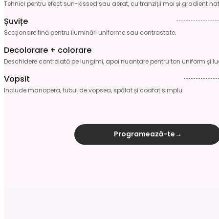
Tehnici pentru efect sun-kissed sau aerat, cu tranziții moi și gradient nat
Șuvițe
Secționare fină pentru iluminări uniforme sau contrastate.
Decolorare + colorare
Deschidere controlată pe lungimi, apoi nuanțare pentru ton uniform și lu
Vopsit
Include manopera, tubul de vopsea, spălat și coafat simplu.
Programează-te
→