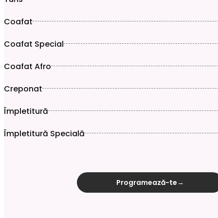
Coafat
Coafat Special
Coafat Afro
Creponat
Împletitură
Împletitură Specială
Programează-te
→